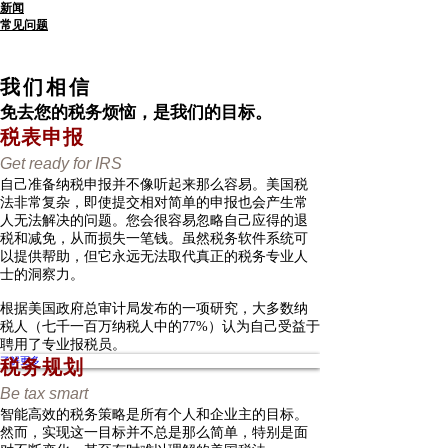
新闻
常见问题
我们相信
免去您的税务烦恼，是我们的目标。
税表申报
Get ready for IRS
自己准备纳税申报并不像听起来那么容易。美国税
法非常复杂，即使提交相对简单的申报也会产生常
人无法解决的问题。您会很容易忽略自己应得的退
税和减免，从而损失一笔钱。虽然税务软件系统可
以提供帮助，但它永远无法取代真正的税务专业人
士的洞察力。
根据美国政府总审计局发布的一项研究，大多数纳
税人（七千一百万纳税人中的77%）认为自己受益于
聘用了专业报税员。
了解更多
税务规划
Be tax smart
智能高效的税务策略是所有个人和企业主的目标。
然而，实现这一目标并不总是那么简单，特别是面