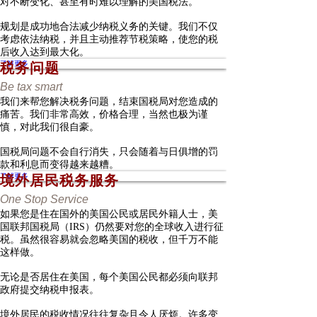
对不断变化、甚至有时难以理解的美国税法。
规划是成功地合法减少纳税义务的关键。我们不仅
考虑依法纳税，并且主动推荐节税策略，使您的税
后收入达到最大化。
了解更多
税务问题
Be tax smart
我们来帮您解决税务问题，结束国税局对您造成的
痛苦。我们非常高效，价格合理，当然也极为谨
慎，对此我们很自豪。
国税局问题不会自行消失，只会随着与日俱增的罚
款和利息而变得越来越糟。
了解更多
境外居民税务服务
One Stop Service
如果您是住在国外的美国公民或居民外籍人士，美
国联邦国税局（IRS）仍然要对您的全球收入进行征
税。虽然很容易就会忽略美国的税收，但千万不能
这样做。
无论是否居住在美国，每个美国公民都必须向联邦
政府提交纳税申报表。
境外居民的税收情况往往复杂且令人厌烦。许多变